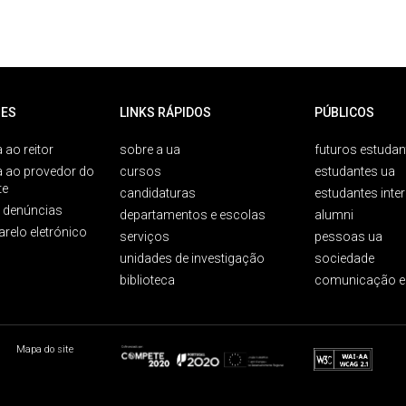
ES
LINKS RÁPIDOS
PÚBLICOS
 ao reitor
sobre a ua
futuros estudan
a ao provedor do
cursos
estudantes ua
te
candidaturas
estudantes inte
e denúncias
departamentos e escolas
alumni
arelo eletrónico
serviços
pessoas ua
unidades de investigação
sociedade
biblioteca
comunicação e
Mapa do site