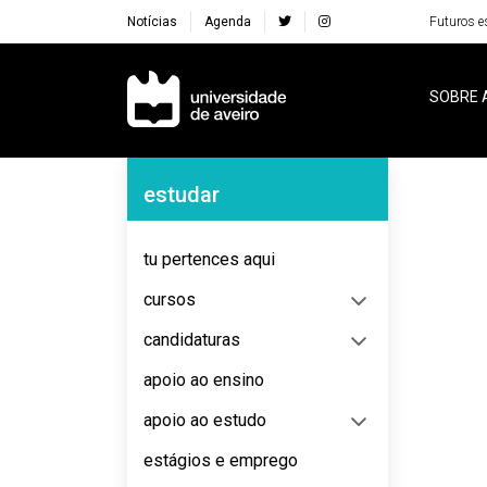
Notícias
Agenda
Futuros e
Navegação Principal
SOBRE 
Navegação Lateral
estudar
No content to display
tu pertences aqui
cursos
candidaturas
apoio ao ensino
apoio ao estudo
estágios e emprego