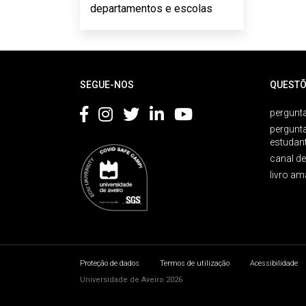
departamentos e escolas
Rodapé
SEGUE-NOS
QUESTÕ
pergunta
pergunt
estudan
canal d
livro am
Proteção de dados
Termos de utilização
Acessibilidade
Universidade de Aveiro 2026