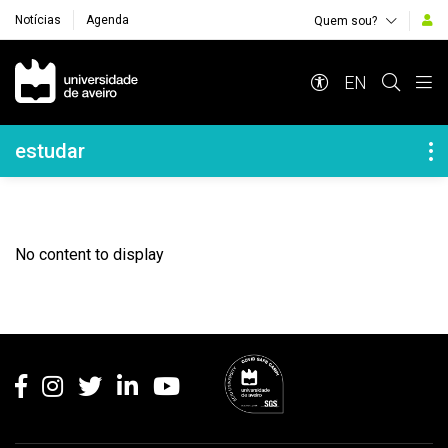
Notícias
Agenda
Quem sou?
Navegação Principal
EN
Navegação Lateral
estudar
No content to display
Rodapé