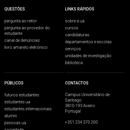
QUESTÕES
LINKS RÁPIDOS
pergunta ao reitor
sobre a ua
pergunta ao provedor do
cursos
estudante
candidaturas
canal de denúncias
departamentos e escolas
livro amarelo eletrónico
serviços
unidades de investigação
biblioteca
PÚBLICOS
CONTACTOS
Campus Universitário de
futuros estudantes
Santiago
estudantes ua
3810-193 Aveiro
estudantes internacionais
Portugal
alumni
+351 234 370 200
pessoas ua
sociedade