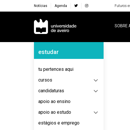
Notícias
Agenda
Futuros e
Navegação Principal
SOBRE 
Navegação Lateral
estudar
No content to display
tu pertences aqui
cursos
candidaturas
apoio ao ensino
apoio ao estudo
estágios e emprego