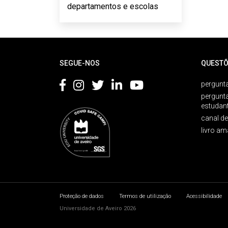
departamentos e escolas
Rodapé
SEGUE-NOS
QUESTÕ
pergunta
pergunt
estudan
canal d
livro am
Proteção de dados
Termos de utilização
Acessibilidade
Universidade de Aveiro 2026