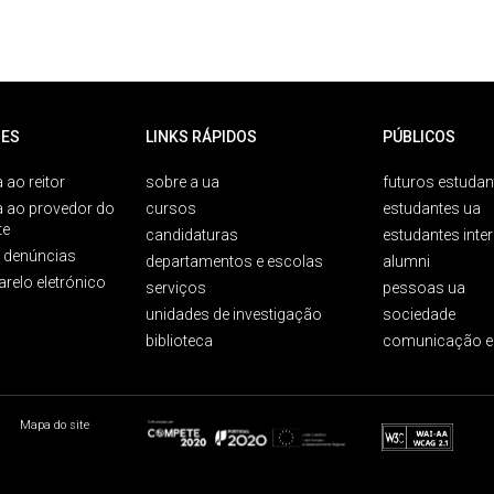
ES
LINKS RÁPIDOS
PÚBLICOS
 ao reitor
sobre a ua
futuros estudan
a ao provedor do
cursos
estudantes ua
te
candidaturas
estudantes inte
e denúncias
departamentos e escolas
alumni
arelo eletrónico
serviços
pessoas ua
unidades de investigação
sociedade
biblioteca
comunicação e
Mapa do site