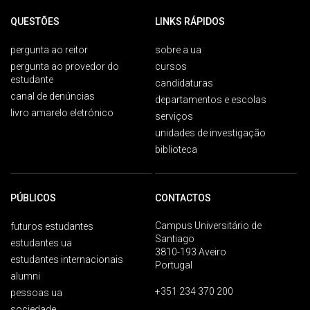
QUESTÕES
LINKS RÁPIDOS
pergunta ao reitor
sobre a ua
pergunta ao provedor do
cursos
estudante
candidaturas
canal de denúncias
departamentos e escolas
livro amarelo eletrónico
serviços
unidades de investigação
biblioteca
PÚBLICOS
CONTACTOS
Campus Universitário de
futuros estudantes
Santiago
estudantes ua
3810-193 Aveiro
estudantes internacionais
Portugal
alumni
+351 234 370 200
pessoas ua
sociedade