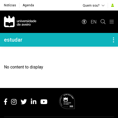
Notícias
Agenda
Quem sou?
Navegação Principal
EN
Navegação Lateral
estudar
No content to display
Rodapé