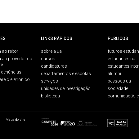
ES
LINKS RÁPIDOS
PÚBLICOS
 ao reitor
sobre a ua
futuros estudan
a ao provedor do
cursos
estudantes ua
te
candidaturas
estudantes inte
e denúncias
departamentos e escolas
alumni
arelo eletrónico
serviços
pessoas ua
unidades de investigação
sociedade
biblioteca
comunicação e
Mapa do site