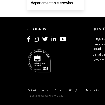
departamentos e escolas
Rodapé
SEGUE-NOS
QUESTÕ
pergunta
pergunt
estudan
canal d
livro am
Proteção de dados
Termos de utilização
Acessibilidade
Universidade de Aveiro 2026