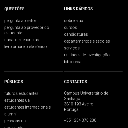
QUESTÕES
LINKS RÁPIDOS
pergunta ao reitor
sobre a ua
pergunta ao provedor do
cursos
estudante
candidaturas
canal de denúncias
departamentos e escolas
livro amarelo eletrónico
serviços
unidades de investigação
biblioteca
PÚBLICOS
CONTACTOS
Campus Universitário de
futuros estudantes
Santiago
estudantes ua
3810-193 Aveiro
estudantes internacionais
Portugal
alumni
+351 234 370 200
pessoas ua
sociedade