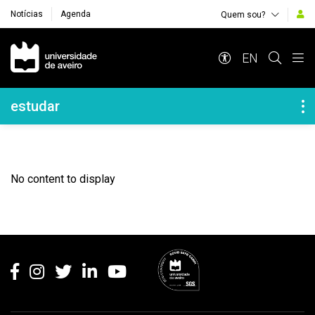
Notícias
Agenda
Quem sou?
Navegação Principal
EN
Navegação Lateral
estudar
No content to display
Rodapé