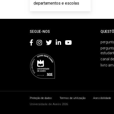
departamentos e escolas
Rodapé
SEGUE-NOS
QUESTÕ
pergunta
pergunt
estudan
canal d
livro am
Proteção de dados
Termos de utilização
Acessibilidade
Universidade de Aveiro 2026