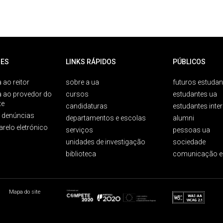
ES
LINKS RÁPIDOS
PÚBLICOS
 ao reitor
sobre a ua
futuros estudan
a ao provedor do
cursos
estudantes ua
te
candidaturas
estudantes inte
e denúncias
departamentos e escolas
alumni
arelo eletrónico
serviços
pessoas ua
unidades de investigação
sociedade
biblioteca
comunicação e
Mapa do site