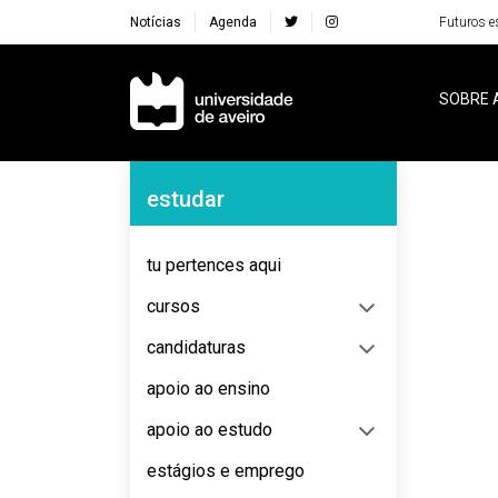
Notícias
Agenda
Futuros e
Navegação Principal
SOBRE 
Navegação Lateral
estudar
No content to display
tu pertences aqui
cursos
candidaturas
apoio ao ensino
apoio ao estudo
estágios e emprego