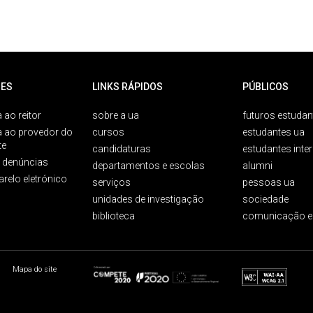
ES
LINKS RÁPIDOS
PÚBLICOS
 ao reitor
sobre a ua
futuros estudan
a ao provedor do
cursos
estudantes ua
te
candidaturas
estudantes inte
e denúncias
departamentos e escolas
alumni
arelo eletrónico
serviços
pessoas ua
unidades de investigação
sociedade
biblioteca
comunicação e
Mapa do site