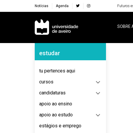
Notícias
Agenda
Futuros e
Navegação Principal
SOBRE 
Navegação Lateral
estudar
No content to display
tu pertences aqui
cursos
candidaturas
apoio ao ensino
apoio ao estudo
estágios e emprego