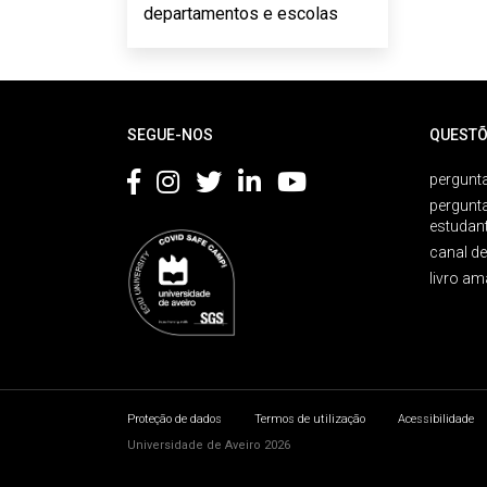
departamentos e escolas
Rodapé
SEGUE-NOS
QUESTÕ
pergunta
pergunt
estudan
canal d
livro am
Proteção de dados
Termos de utilização
Acessibilidade
Universidade de Aveiro 2026