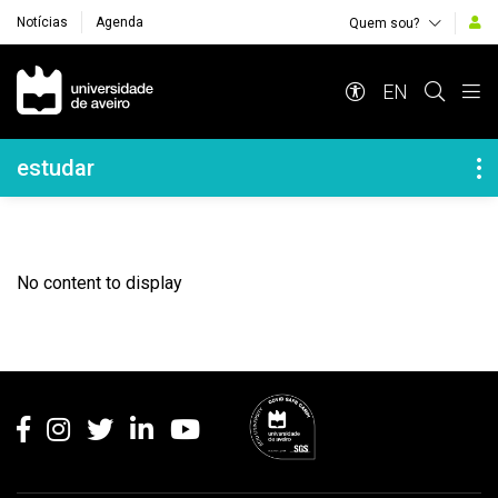
Notícias
Agenda
Quem sou?
Navegação Principal
EN
Navegação Lateral
estudar
No content to display
Rodapé