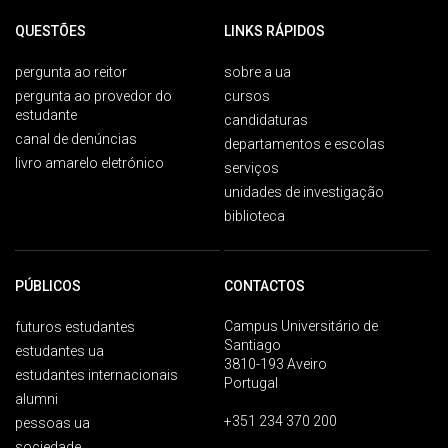
QUESTÕES
LINKS RÁPIDOS
pergunta ao reitor
sobre a ua
pergunta ao provedor do
cursos
estudante
candidaturas
canal de denúncias
departamentos e escolas
livro amarelo eletrónico
serviços
unidades de investigação
biblioteca
PÚBLICOS
CONTACTOS
Campus Universitário de
futuros estudantes
Santiago
estudantes ua
3810-193 Aveiro
estudantes internacionais
Portugal
alumni
+351 234 370 200
pessoas ua
sociedade