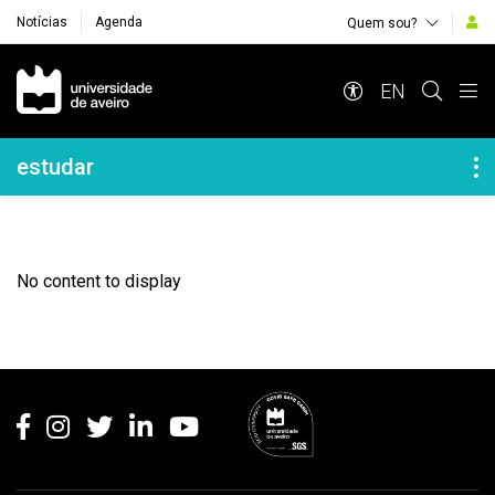
Notícias
Agenda
Quem sou?
Navegação Principal
EN
Navegação Lateral
estudar
No content to display
Rodapé