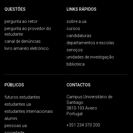
QUESTÕES
LINKS RÁPIDOS
pergunta ao reitor
sobre a ua
pergunta ao provedor do
cursos
estudante
candidaturas
canal de denúncias
departamentos e escolas
livro amarelo eletrónico
serviços
unidades de investigação
biblioteca
PÚBLICOS
CONTACTOS
Campus Universitário de
futuros estudantes
Santiago
estudantes ua
3810-193 Aveiro
estudantes internacionais
Portugal
alumni
+351 234 370 200
pessoas ua
sociedade