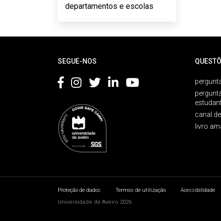
departamentos e escolas
Rodapé
SEGUE-NOS
QUESTÕ
pergunta
pergunt
estudan
canal d
livro am
Proteção de dados
Termos de utilização
Acessibilidade
Universidade de Aveiro 2026