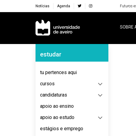
Notícias
Agenda
Futuros e
Navegação Principal
SOBRE 
Navegação Lateral
estudar
No content to display
tu pertences aqui
cursos
candidaturas
apoio ao ensino
apoio ao estudo
estágios e emprego