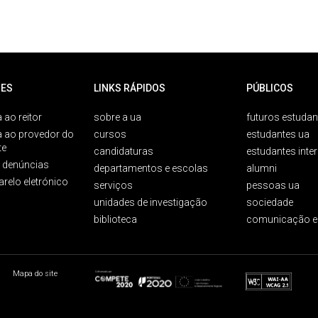
ES
LINKS RÁPIDOS
PÚBLICOS
 ao reitor
sobre a ua
futuros estudan
a ao provedor do
cursos
estudantes ua
te
candidaturas
estudantes inte
e denúncias
departamentos e escolas
alumni
arelo eletrónico
serviços
pessoas ua
unidades de investigação
sociedade
biblioteca
comunicação e
Mapa do site