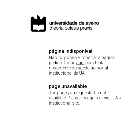
página indisponível
Não foi possível mostrar a página
pedida. Clique
aqui
para tentar
novamente ou aceda ao
portal
institucional da UA
.
page unavailable
The page you requested is not
available. Please
try again
or visit
UA's
institutional site
.