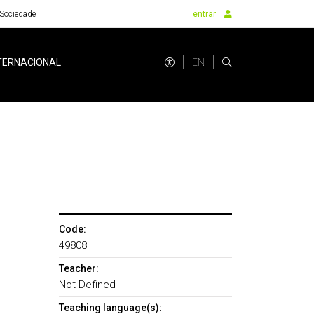
Sociedade
entrar
EN
TERNACIONAL
Code:
49808
Teacher:
Not Defined
Teaching language(s):