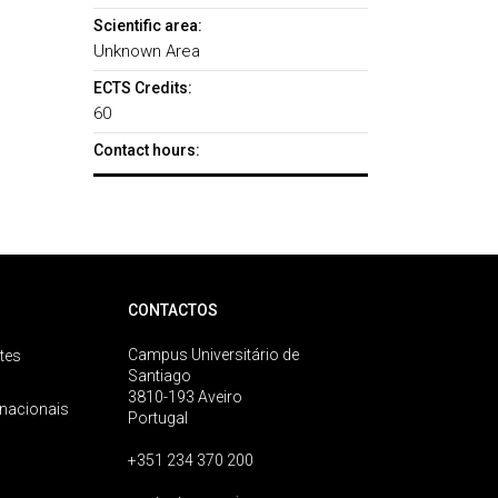
Scientific area:
Unknown Area
ECTS Credits:
60
Contact hours:
CONTACTOS
Campus Universitário de
tes
Santiago
3810-193 Aveiro
rnacionais
Portugal
+351 234 370 200