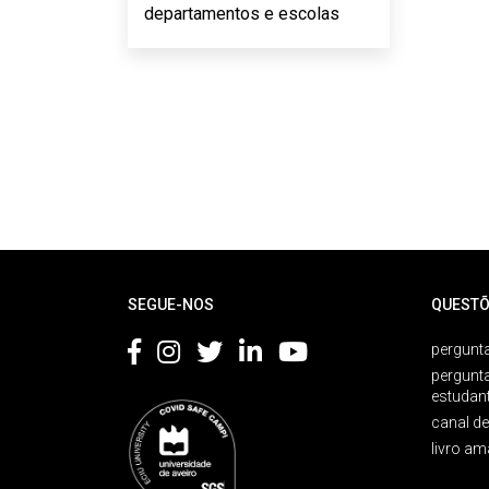
departamentos e escolas
Rodapé
SEGUE-NOS
QUESTÕ
pergunta
pergunt
estudan
canal d
livro am