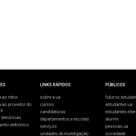
ES
LINKS RÁPIDOS
PÚBLICOS
 ao reitor
sobre a ua
futuros estudan
a ao provedor do
cursos
estudantes ua
te
candidaturas
estudantes inte
e denúncias
departamentos e escolas
alumni
arelo eletrónico
serviços
pessoas ua
unidades de investigação
sociedade