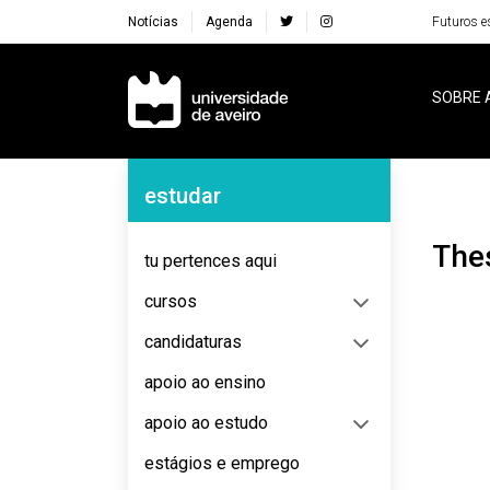
Notícias
Agenda
Futuros e
Navegação Principal
SOBRE 
Navegação Lateral
estudar
The
tu pertences aqui
cursos
candidaturas
apoio ao ensino
apoio ao estudo
estágios e emprego