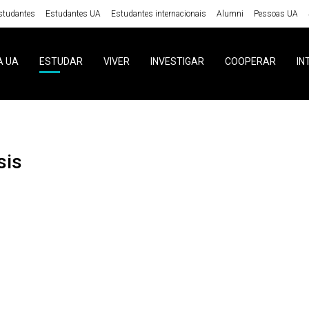
studantes
Estudantes UA
Estudantes internacionais
Alumni
Pessoas UA
A UA
ESTUDAR
VIVER
INVESTIGAR
COOPERAR
IN
sis