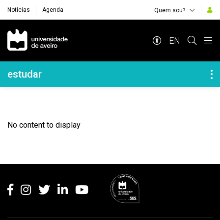
Notícias
Agenda
Quem sou?
Navegação Principal
EN
Navegação Lateral
estudar
No content to display
Rodapé