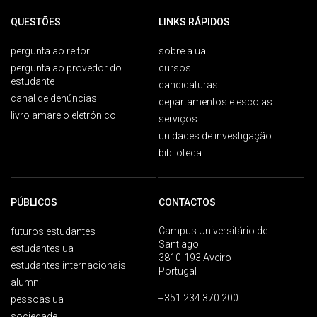
QUESTÕES
LINKS RÁPIDOS
pergunta ao reitor
sobre a ua
pergunta ao provedor do
cursos
estudante
candidaturas
canal de denúncias
departamentos e escolas
livro amarelo eletrónico
serviços
unidades de investigação
biblioteca
PÚBLICOS
CONTACTOS
Campus Universitário de
futuros estudantes
Santiago
estudantes ua
3810-193 Aveiro
estudantes internacionais
Portugal
alumni
+351 234 370 200
pessoas ua
sociedade