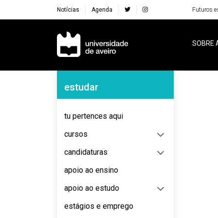
Notícias
Agenda
Futuros e
Navegação Principal
SOBRE 
Navegação Lateral
estudar
No content to display
tu pertences aqui
cursos
candidaturas
apoio ao ensino
apoio ao estudo
estágios e emprego