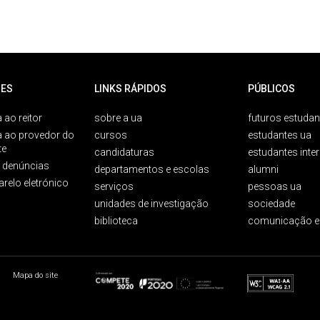
ES
LINKS RÁPIDOS
PÚBLICOS
 ao reitor
sobre a ua
futuros estudan
a ao provedor do
cursos
estudantes ua
te
candidaturas
estudantes inte
e denúncias
departamentos e escolas
alumni
arelo eletrónico
serviços
pessoas ua
unidades de investigação
sociedade
biblioteca
comunicação e
Mapa do site