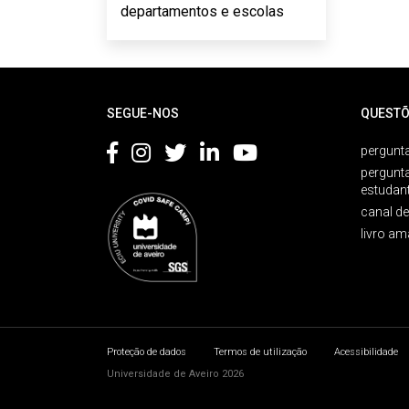
departamentos e escolas
Rodapé
SEGUE-NOS
QUESTÕ
pergunta
pergunt
estudan
canal d
livro am
Proteção de dados
Termos de utilização
Acessibilidade
Universidade de Aveiro 2026