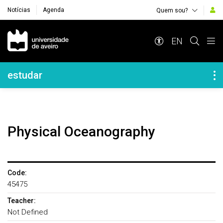
Notícias
Agenda
Quem sou?
Navegação Principal
EN
Navegação Lateral
estudar
Physical Oceanography
Code:
45475
Teacher:
Not Defined