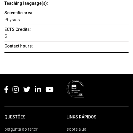
Teaching language(s):
Scientific area:
Physics
ECTS Credits:
5
Contact hours:
Rodapé
QUESTÕES
LINKS RÁPIDOS
pergunta ao reitor
sobre a ua