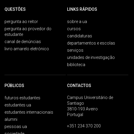
QUESTÕES
LINKS RÁPIDOS
pergunta ao reitor
sobre a ua
pergunta ao provedor do
cursos
estudante
candidaturas
canal de denúncias
departamentos e escolas
livro amarelo eletrónico
serviços
unidades de investigação
biblioteca
PÚBLICOS
CONTACTOS
Campus Universitário de
futuros estudantes
Santiago
estudantes ua
3810-193 Aveiro
estudantes internacionais
Portugal
alumni
+351 234 370 200
pessoas ua
sociedade