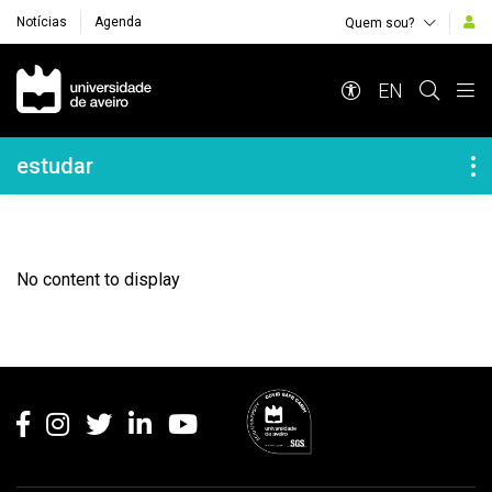
Notícias
Agenda
Quem sou?
Navegação Principal
EN
Navegação Lateral
estudar
No content to display
Rodapé