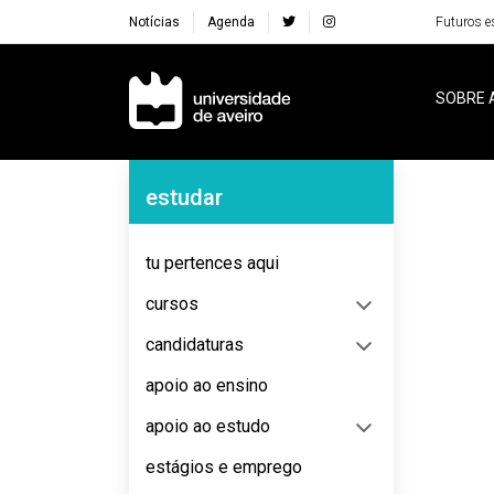
Notícias
Agenda
Futuros e
Navegação Principal
SOBRE 
Navegação Lateral
estudar
No content to display
tu pertences aqui
cursos
candidaturas
apoio ao ensino
apoio ao estudo
estágios e emprego