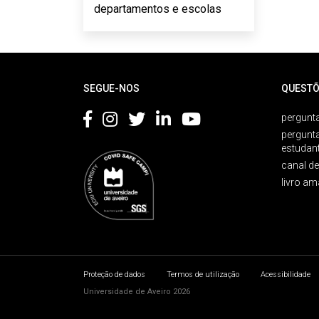
departamentos e escolas
Rodapé
SEGUE-NOS
QUESTÕ
pergunta
pergunt
estudan
canal d
livro am
Proteção de dados
Termos de utilização
Acessibilidade
Universidade de Aveiro 2026