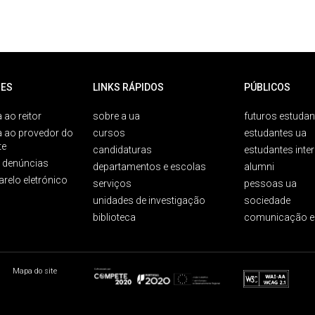
ES
LINKS RÁPIDOS
PÚBLICOS
 ao reitor
sobre a ua
futuros estudan
a ao provedor do
cursos
estudantes ua
te
candidaturas
estudantes inte
e denúncias
departamentos e escolas
alumni
arelo eletrónico
serviços
pessoas ua
unidades de investigação
sociedade
biblioteca
comunicação e
Mapa do site