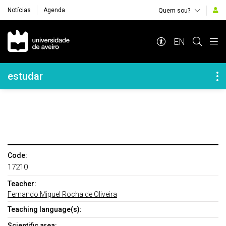
Notícias
Agenda
Quem sou?
Navegação Principal
EN
Navegação Lateral
estudar
Code:
17210
Teacher:
Fernando Miguel Rocha de Oliveira
Teaching language(s):
Scientific area: