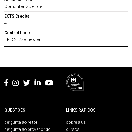
Computer Science
ECTS Credits:
4
Contact hours:
TP: 52H/semester
Rodapé
QUESTÕES
LINKS RÁPIDOS
pergunta ao reitor
sobre a ua
pergunta ao provedor do
cursos