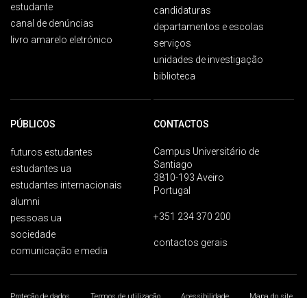
estudante
candidaturas
canal de denúncias
departamentos e escolas
livro amarelo eletrónico
serviços
unidades de investigação
biblioteca
PÚBLICOS
CONTACTOS
Campus Universitário de
futuros estudantes
Santiago
estudantes ua
3810-193 Aveiro
estudantes internacionais
Portugal
alumni
+351 234 370 200
pessoas ua
sociedade
contactos gerais
comunicação e media
Proteção de dados
Termos de utilização
Acessibilidade
Mapa do site