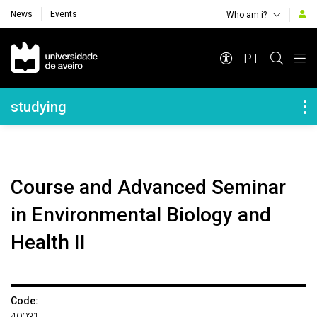
News
Events
Who am i?
Navegação Principal
PT
Navegação Lateral
studying
Course and Advanced Seminar
in Environmental Biology and
Health II
Code: