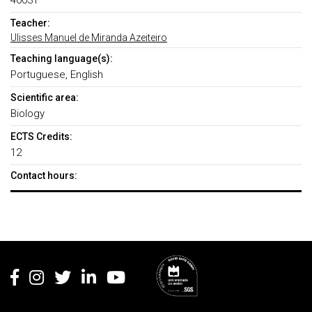
40031
Teacher:
Ulisses Manuel de Miranda Azeiteiro
Teaching language(s):
Portuguese, English
Scientific area:
Biology
ECTS Credits:
12
Contact hours:
Rodapé