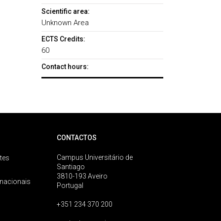
Scientific area:
Unknown Area
ECTS Credits:
60
Contact hours:
CONTACTOS
Campus Universitário de
tes
Santiago
3810-193 Aveiro
rnacionais
Portugal
+351 234 370 200