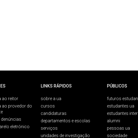
ES
LINKS RÁPIDOS
PÚBLICOS
 ao reitor
sobre a ua
futuros estudan
a ao provedor do
cursos
estudantes ua
te
candidaturas
estudantes inte
e denúncias
departamentos e escolas
alumni
arelo eletrónico
serviços
pessoas ua
unidades de investigação
sociedade