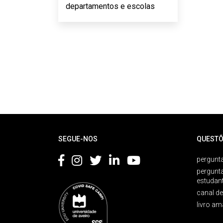
departamentos e escolas
Rodapé
SEGUE-NOS
QUESTÕ
pergunta
pergunt
estudan
canal d
livro am