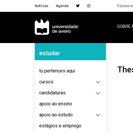
Notícias
Agenda
Futuros e
Navegação Principal
SOBRE 
Navegação Lateral
estudar
The
tu pertences aqui
cursos
candidaturas
apoio ao ensino
apoio ao estudo
estágios e emprego