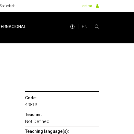
Sociedade
entrar
EN
TERNACIONAL
Code:
49813
Teacher:
Not Defined
Teaching language(s):