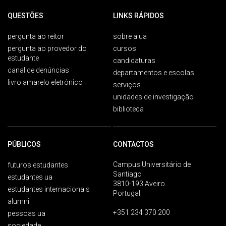
QUESTÕES
LINKS RÁPIDOS
pergunta ao reitor
sobre a ua
pergunta ao provedor do
cursos
estudante
candidaturas
canal de denúncias
departamentos e escolas
livro amarelo eletrónico
serviços
unidades de investigação
biblioteca
PÚBLICOS
CONTACTOS
Campus Universitário de
futuros estudantes
Santiago
estudantes ua
3810-193 Aveiro
estudantes internacionais
Portugal
alumni
+351 234 370 200
pessoas ua
sociedade