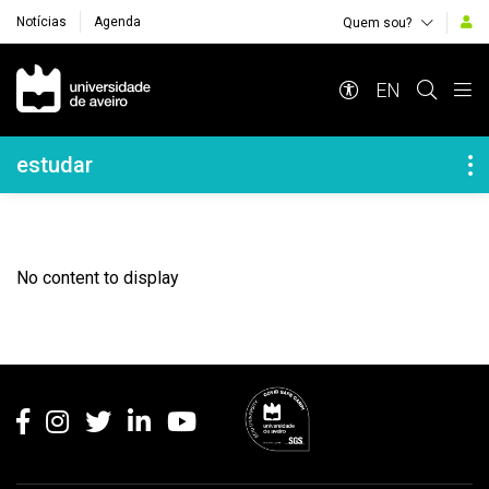
Notícias
Agenda
Quem sou?
Navegação Principal
EN
Navegação Lateral
estudar
No content to display
Rodapé