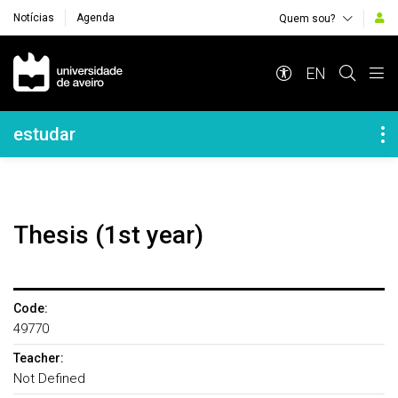
Notícias
Agenda
Quem sou?
Navegação Principal
EN
Navegação Lateral
estudar
Thesis (1st year)
Code:
49770
Teacher:
Not Defined