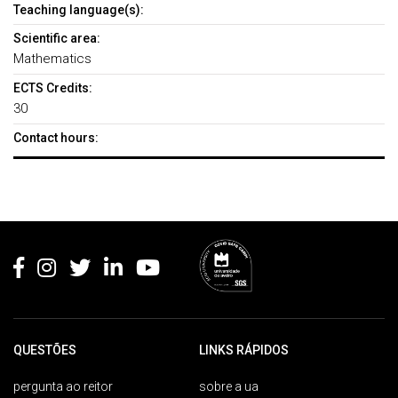
Teaching language(s):
Scientific area:
Mathematics
ECTS Credits:
30
Contact hours:
Rodapé
QUESTÕES
LINKS RÁPIDOS
pergunta ao reitor
sobre a ua