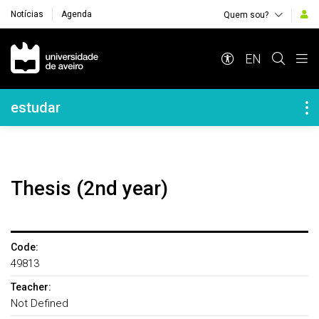
Notícias
Agenda
Quem sou?
Navegação Principal
EN
Navegação Lateral
estudar
Thesis (2nd year)
Code:
49813
Teacher:
Not Defined