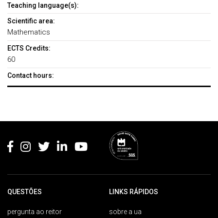
Teaching language(s):
Scientific area:
Mathematics
ECTS Credits:
60
Contact hours:
Rodapé
QUESTÕES
LINKS RÁPIDOS
pergunta ao reitor
sobre a ua