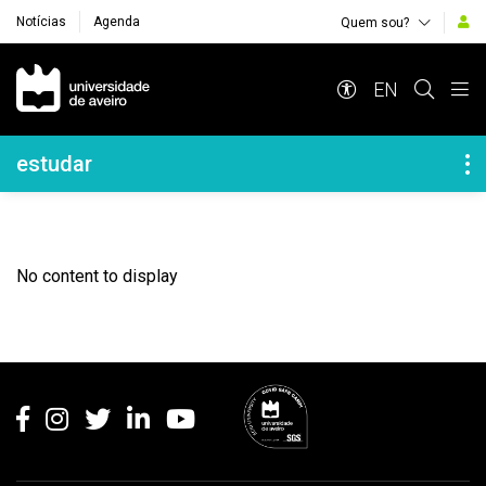
Notícias
Agenda
Quem sou?
Navegação Principal
EN
Navegação Lateral
estudar
No content to display
Rodapé