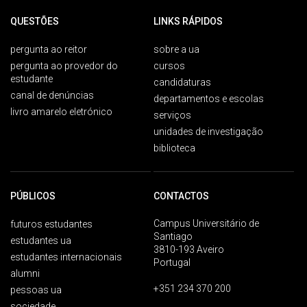
QUESTÕES
LINKS RÁPIDOS
pergunta ao reitor
sobre a ua
pergunta ao provedor do
cursos
estudante
candidaturas
canal de denúncias
departamentos e escolas
livro amarelo eletrónico
serviços
unidades de investigação
biblioteca
PÚBLICOS
CONTACTOS
Campus Universitário de
futuros estudantes
Santiago
estudantes ua
3810-193 Aveiro
estudantes internacionais
Portugal
alumni
+351 234 370 200
pessoas ua
sociedade