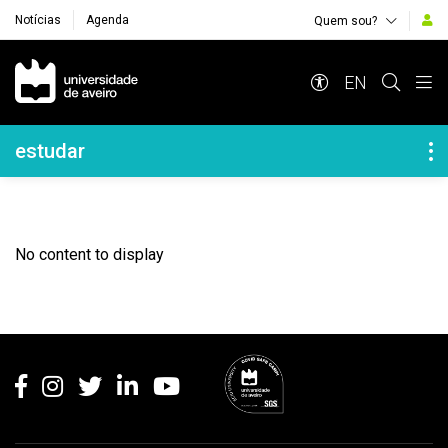
Notícias
Agenda
Quem sou?
Navegação Principal
EN
Navegação Lateral
estudar
No content to display
Rodapé