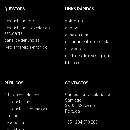
QUESTÕES
LINKS RÁPIDOS
pergunta ao reitor
sobre a ua
pergunta ao provedor do
cursos
estudante
candidaturas
canal de denúncias
departamentos e escolas
livro amarelo eletrónico
serviços
unidades de investigação
biblioteca
PÚBLICOS
CONTACTOS
Campus Universitário de
futuros estudantes
Santiago
estudantes ua
3810-193 Aveiro
estudantes internacionais
Portugal
alumni
+351 234 370 200
pessoas ua
sociedade