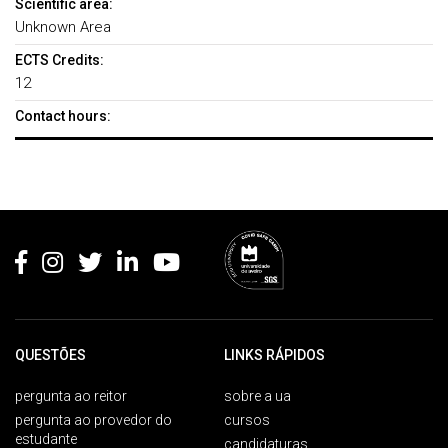
Scientific area:
Unknown Area
ECTS Credits:
12
Contact hours:
Rodapé
QUESTÕES
LINKS RÁPIDOS
pergunta ao reitor
sobre a ua
pergunta ao provedor do
cursos
estudante
candidaturas