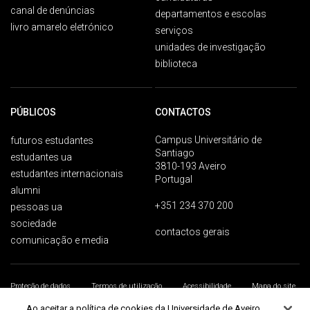
canal de denúncias
departamentos e escolas
livro amarelo eletrónico
serviços
unidades de investigação
biblioteca
PÚBLICOS
CONTACTOS
Campus Universitário de
futuros estudantes
Santiago
estudantes ua
3810-193 Aveiro
estudantes internacionais
Portugal
alumni
+351 234 370 200
pessoas ua
sociedade
contactos gerais
comunicação e media
Proteção de dados
Termos de utilização
Acessibilidade
Mapa do site
Universidade de Aveiro 2026
Ao aceitar a política de cookies da Universidade de Aveiro