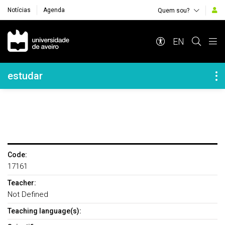
Notícias
Agenda
Quem sou?
Navegação Principal
EN
Navegação Lateral
estudar
Code:
17161
Teacher:
Not Defined
Teaching language(s):