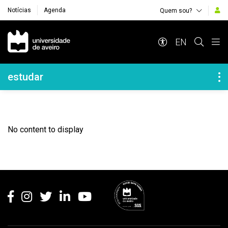
Notícias
Agenda
Quem sou?
Navegação Principal
EN
Navegação Lateral
estudar
No content to display
Rodapé