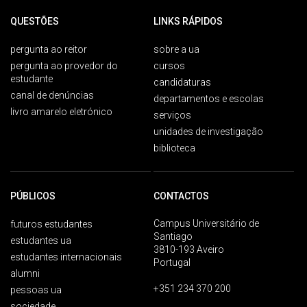
QUESTÕES
LINKS RÁPIDOS
pergunta ao reitor
sobre a ua
pergunta ao provedor do
cursos
estudante
candidaturas
canal de denúncias
departamentos e escolas
livro amarelo eletrónico
serviços
unidades de investigação
biblioteca
PÚBLICOS
CONTACTOS
Campus Universitário de
futuros estudantes
Santiago
estudantes ua
3810-193 Aveiro
estudantes internacionais
Portugal
alumni
+351 234 370 200
pessoas ua
sociedade