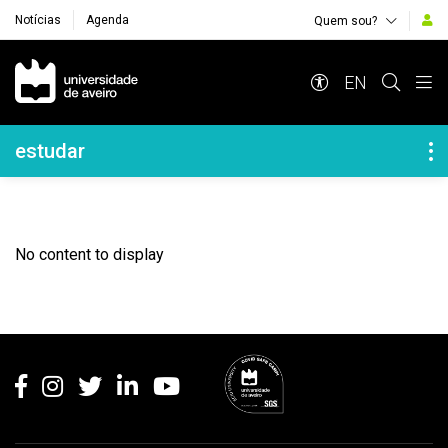
Notícias
Agenda
Quem sou?
Navegação Principal
EN
Navegação Lateral
estudar
No content to display
Rodapé