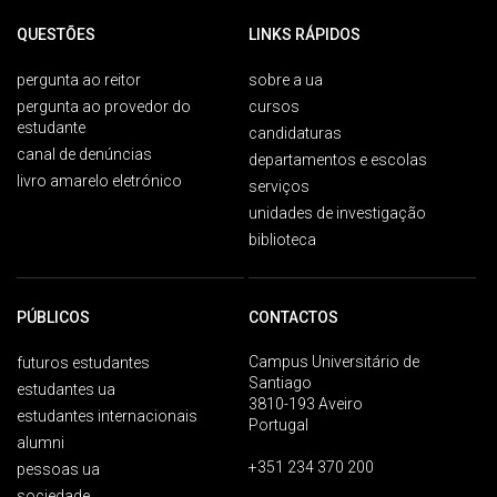
QUESTÕES
LINKS RÁPIDOS
pergunta ao reitor
sobre a ua
pergunta ao provedor do
cursos
estudante
candidaturas
canal de denúncias
departamentos e escolas
livro amarelo eletrónico
serviços
unidades de investigação
biblioteca
PÚBLICOS
CONTACTOS
Campus Universitário de
futuros estudantes
Santiago
estudantes ua
3810-193 Aveiro
estudantes internacionais
Portugal
alumni
+351 234 370 200
pessoas ua
sociedade