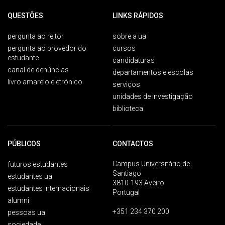
QUESTÕES
LINKS RÁPIDOS
pergunta ao reitor
sobre a ua
pergunta ao provedor do
cursos
estudante
candidaturas
canal de denúncias
departamentos e escolas
livro amarelo eletrónico
serviços
unidades de investigação
biblioteca
PÚBLICOS
CONTACTOS
Campus Universitário de
futuros estudantes
Santiago
estudantes ua
3810-193 Aveiro
estudantes internacionais
Portugal
alumni
+351 234 370 200
pessoas ua
sociedade