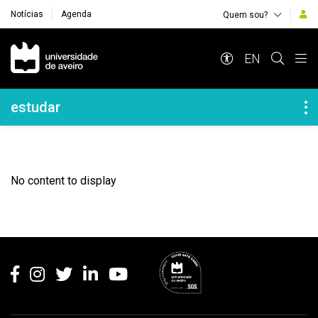
Notícias
Agenda
Quem sou?
Navegação Principal
EN
Navegação Lateral
estudar
No content to display
Rodapé