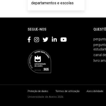
departamentos e escolas
Rodapé
SEGUE-NOS
QUESTÕ
pergunta
pergunt
estudan
canal d
livro am
Proteção de dados
Termos de utilização
Acessibilidade
Universidade de Aveiro 2026