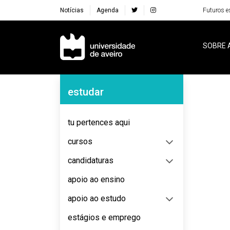
Notícias
Agenda
Futuros e
Navegação Principal
SOBRE 
Navegação Lateral
estudar
No content to display
tu pertences aqui
cursos
candidaturas
apoio ao ensino
apoio ao estudo
estágios e emprego