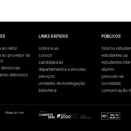
ES
LINKS RÁPIDOS
PÚBLICOS
 ao reitor
sobre a ua
futuros estudan
a ao provedor do
cursos
estudantes ua
te
candidaturas
estudantes inte
e denúncias
departamentos e escolas
alumni
arelo eletrónico
serviços
pessoas ua
unidades de investigação
sociedade
biblioteca
comunicação e
Mapa do site