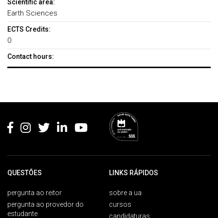
Scientific area:
Earth Sciences
ECTS Credits:
0
Contact hours:
Rodapé
QUESTÕES
LINKS RÁPIDOS
pergunta ao reitor
sobre a ua
pergunta ao provedor do
cursos
estudante
candidaturas