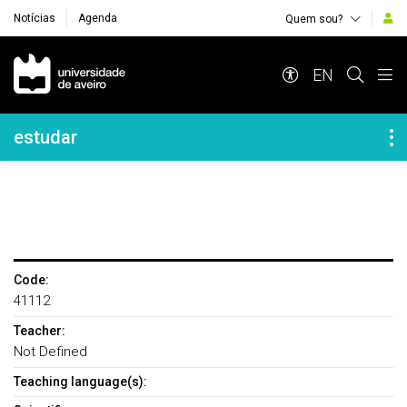
Notícias
Agenda
Quem sou?
Navegação Principal
EN
Navegação Lateral
estudar
Code:
41112
Teacher:
Not Defined
Teaching language(s):