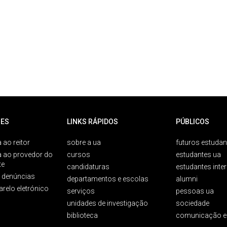
ES
LINKS RÁPIDOS
PÚBLICOS
 ao reitor
sobre a ua
futuros estudan
a ao provedor do
cursos
estudantes ua
te
candidaturas
estudantes inte
e denúncias
departamentos e escolas
alumni
arelo eletrónico
serviços
pessoas ua
unidades de investigação
sociedade
biblioteca
comunicação e