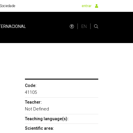
Sociedade
entrar
EN
TERNACIONAL
Code:
41105
Teacher:
Not Defined
Teaching language(s):
Scientific area: