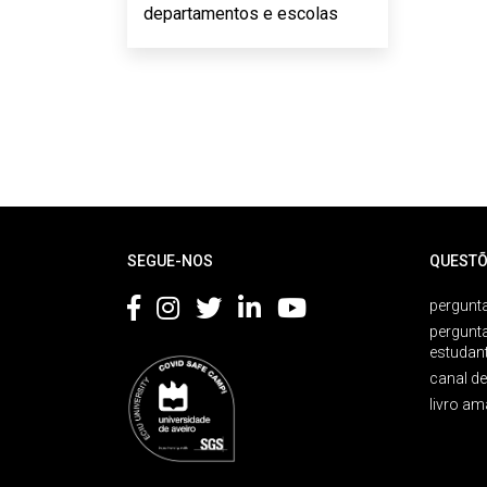
departamentos e escolas
Rodapé
SEGUE-NOS
QUESTÕ
pergunta
pergunt
estudan
canal d
livro am