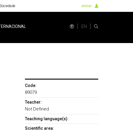
Sociedade
entrar
EN
TERNACIONAL
Code:
89079
Teacher:
Not Defined
Teaching language(s):
Scientific area: