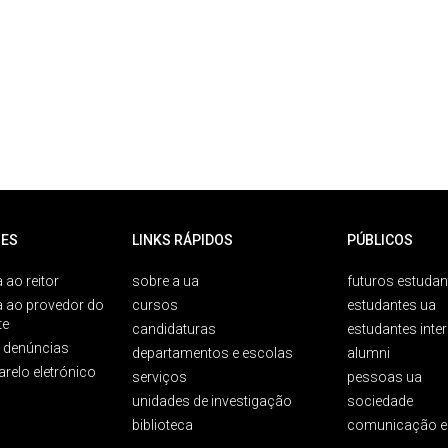
ES
LINKS RÁPIDOS
PÚBLICOS
 ao reitor
sobre a ua
futuros estudan
a ao provedor do
cursos
estudantes ua
te
candidaturas
estudantes inte
e denúncias
departamentos e escolas
alumni
arelo eletrónico
serviços
pessoas ua
unidades de investigação
sociedade
biblioteca
comunicação e