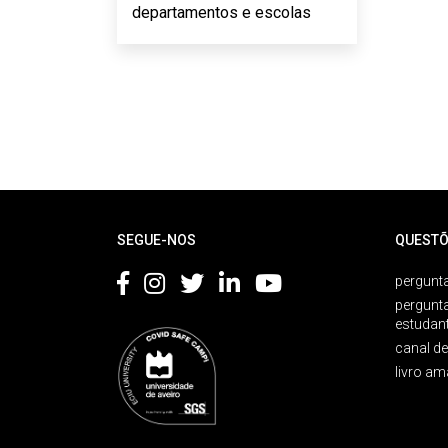
departamentos e escolas
Rodapé
SEGUE-NOS
QUESTÕ
pergunta
pergunt
estudan
canal d
livro am