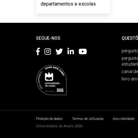
departamentos e escolas
Rodapé
SEGUE-NOS
QUESTÕ
pergunta
pergunt
estudan
canal d
livro am
Proteção de dados
Termos de utilização
Acessibilidade
Universidade de Aveiro 2026