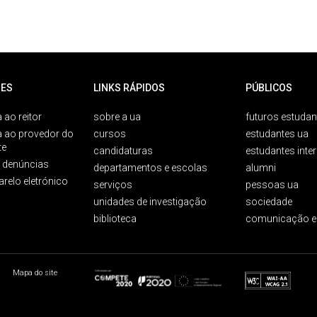
ES
LINKS RÁPIDOS
PÚBLICOS
 ao reitor
sobre a ua
futuros estudan
a ao provedor do
cursos
estudantes ua
te
candidaturas
estudantes inte
e denúncias
departamentos e escolas
alumni
arelo eletrónico
serviços
pessoas ua
unidades de investigação
sociedade
biblioteca
comunicação e
Mapa do site