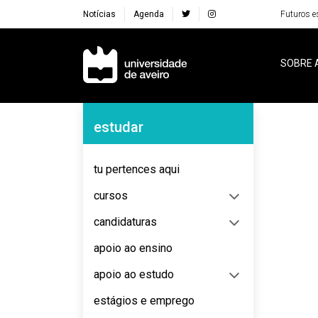
Notícias
Agenda
Futuros e
Navegação Principal
SOBRE 
Navegação Lateral
estudar
No content to display
tu pertences aqui
cursos
candidaturas
apoio ao ensino
apoio ao estudo
estágios e emprego