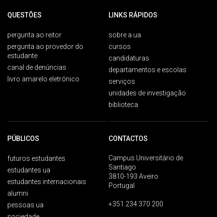
QUESTÕES
LINKS RÁPIDOS
pergunta ao reitor
sobre a ua
pergunta ao provedor do
cursos
estudante
candidaturas
canal de denúncias
departamentos e escolas
livro amarelo eletrónico
serviços
unidades de investigação
biblioteca
PÚBLICOS
CONTACTOS
Campus Universitário de
futuros estudantes
Santiago
estudantes ua
3810-193 Aveiro
estudantes internacionais
Portugal
alumni
+351 234 370 200
pessoas ua
sociedade