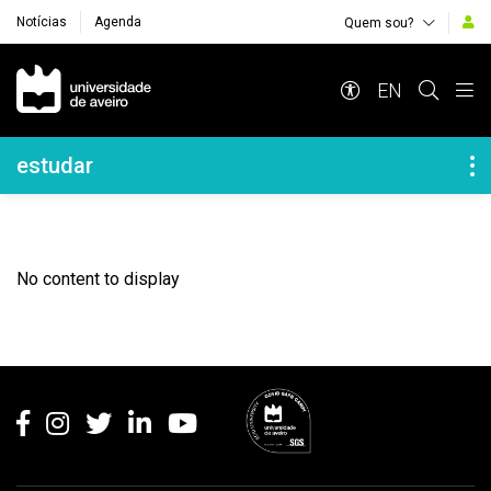
Notícias
Agenda
Quem sou?
Navegação Principal
EN
Navegação Lateral
estudar
No content to display
Rodapé