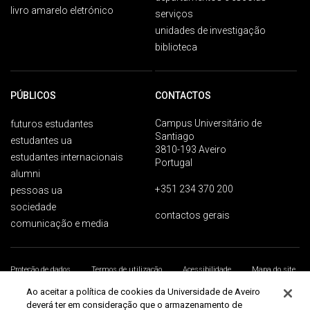
livro amarelo eletrónico
serviços
unidades de investigação
biblioteca
PÚBLICOS
CONTACTOS
Campus Universitário de
futuros estudantes
Santiago
estudantes ua
3810-193 Aveiro
estudantes internacionais
Portugal
alumni
+351 234 370 200
pessoas ua
sociedade
contactos gerais
comunicação e media
Proteção de dados
Termos de utilização
Acessibilidade
Mapa do site
Universidade de Aveiro 2026
Ao aceitar a política de cookies da Universidade de Aveiro
deverá ter em consideração que o armazenamento de