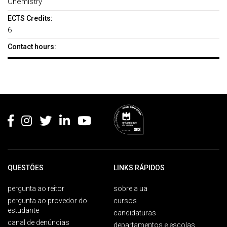
Chemistry
ECTS Credits:
6
Contact hours:
Rodapé
QUESTÕES
LINKS RÁPIDOS
pergunta ao reitor
sobre a ua
pergunta ao provedor do
cursos
estudante
candidaturas
canal de denúncias
departamentos e escolas