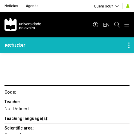
Notícias
Agenda
Quem sou?
Navegação Principal
EN
Navegação Lateral
estudar
Code:
Teacher:
Not Defined
Teaching language(s):
Scientific area: