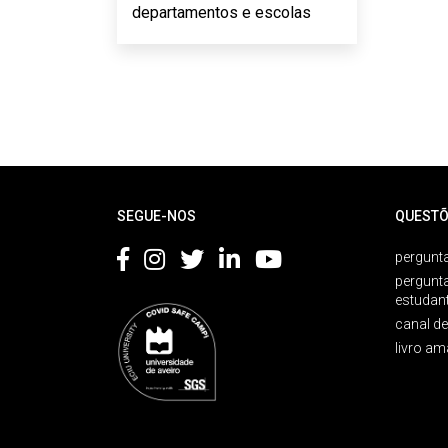
departamentos e escolas
Rodapé
SEGUE-NOS
QUESTÕ
pergunta
pergunt
estudan
canal d
livro am