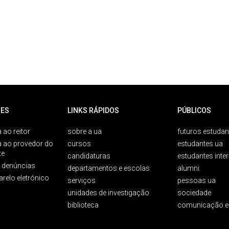
ES
LINKS RÁPIDOS
PÚBLICOS
 ao reitor
sobre a ua
futuros estudan
a ao provedor do
cursos
estudantes ua
te
candidaturas
estudantes inte
e denúncias
departamentos e escolas
alumni
arelo eletrónico
serviços
pessoas ua
unidades de investigação
sociedade
biblioteca
comunicação e