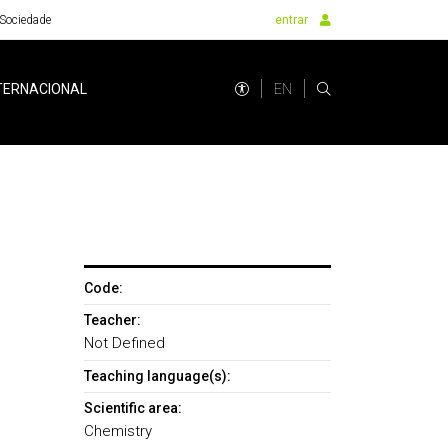
Sociedade
entrar
EN
TERNACIONAL
Code:
Teacher:
Not Defined
Teaching language(s):
Scientific area:
Chemistry