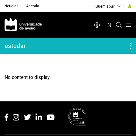
Notícias
Agenda
Quem sou?
Navegação Principal
EN
Navegação Lateral
estudar
No content to display
Rodapé