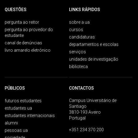
QUESTÕES
LINKS RÁPIDOS
pergunta ao reitor
sobre a ua
pergunta ao provedor do
cursos
estudante
candidaturas
canal de denúncias
departamentos e escolas
livro amarelo eletrónico
serviços
unidades de investigação
biblioteca
PÚBLICOS
CONTACTOS
Campus Universitário de
futuros estudantes
Santiago
estudantes ua
3810-193 Aveiro
estudantes internacionais
Portugal
alumni
+351 234 370 200
pessoas ua
sociedade