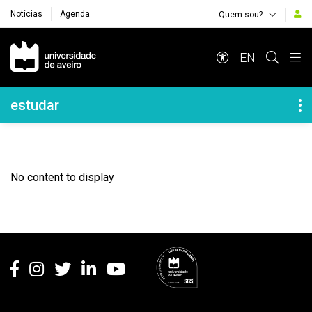
Notícias
Agenda
Quem sou?
Navegação Principal
EN
Navegação Lateral
estudar
No content to display
Rodapé