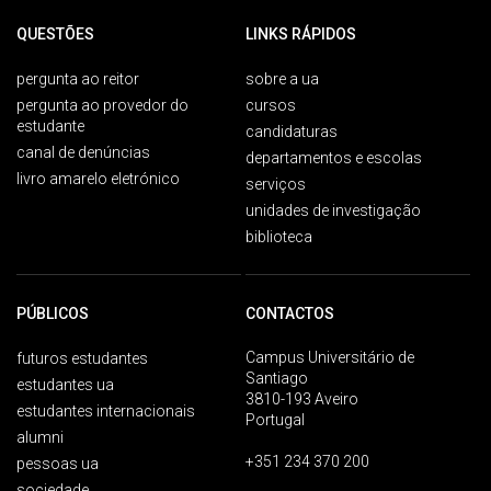
QUESTÕES
LINKS RÁPIDOS
pergunta ao reitor
sobre a ua
pergunta ao provedor do
cursos
estudante
candidaturas
canal de denúncias
departamentos e escolas
livro amarelo eletrónico
serviços
unidades de investigação
biblioteca
PÚBLICOS
CONTACTOS
Campus Universitário de
futuros estudantes
Santiago
estudantes ua
3810-193 Aveiro
estudantes internacionais
Portugal
alumni
+351 234 370 200
pessoas ua
sociedade