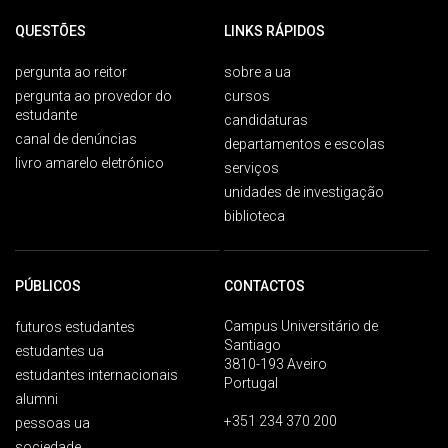
QUESTÕES
LINKS RÁPIDOS
pergunta ao reitor
sobre a ua
pergunta ao provedor do
cursos
estudante
candidaturas
canal de denúncias
departamentos e escolas
livro amarelo eletrónico
serviços
unidades de investigação
biblioteca
PÚBLICOS
CONTACTOS
Campus Universitário de
futuros estudantes
Santiago
estudantes ua
3810-193 Aveiro
estudantes internacionais
Portugal
alumni
+351 234 370 200
pessoas ua
sociedade