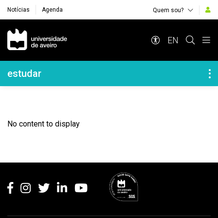
Notícias
Agenda
Quem sou?
Navegação Principal
EN
Navegação Lateral
estudar
No content to display
Rodapé