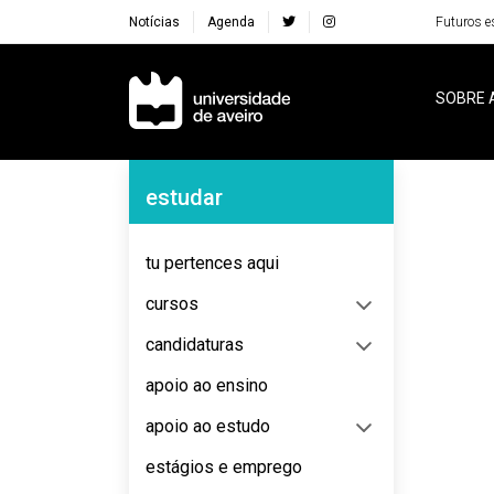
Notícias
Agenda
Futuros e
Navegação Principal
SOBRE 
Navegação Lateral
estudar
No content to display
tu pertences aqui
cursos
candidaturas
apoio ao ensino
apoio ao estudo
estágios e emprego