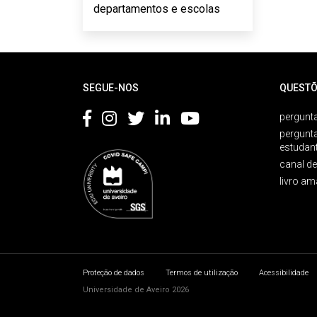
departamentos e escolas
Rodapé
SEGUE-NOS
QUESTÕ
pergunta
pergunt
estudan
canal d
livro am
Proteção de dados
Termos de utilização
Acessibilidade
Universidade de Aveiro 2026