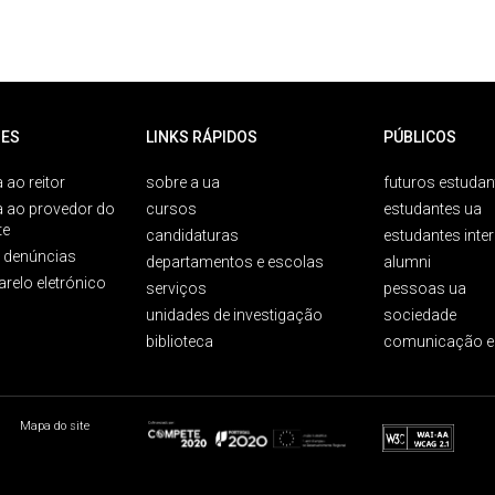
ES
LINKS RÁPIDOS
PÚBLICOS
 ao reitor
sobre a ua
futuros estudan
a ao provedor do
cursos
estudantes ua
te
candidaturas
estudantes inte
e denúncias
departamentos e escolas
alumni
arelo eletrónico
serviços
pessoas ua
unidades de investigação
sociedade
biblioteca
comunicação e
Mapa do site