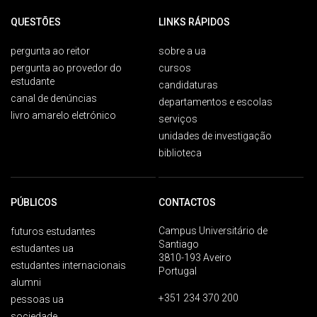
QUESTÕES
LINKS RÁPIDOS
pergunta ao reitor
sobre a ua
pergunta ao provedor do
cursos
estudante
candidaturas
canal de denúncias
departamentos e escolas
livro amarelo eletrónico
serviços
unidades de investigação
biblioteca
PÚBLICOS
CONTACTOS
Campus Universitário de
futuros estudantes
Santiago
estudantes ua
3810-193 Aveiro
estudantes internacionais
Portugal
alumni
+351 234 370 200
pessoas ua
sociedade