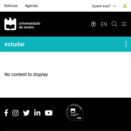
Notícias
Agenda
Quem sou?
Navegação Principal
EN
Navegação Lateral
estudar
No content to display
Rodapé