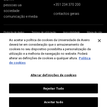
+351 234 370 200
pessoas ua
sociedade
contactos gerais
comunicação e media
Proteção de dados
Termos de utilização
Acessibilidade
Mapa do site
Universidade de Aveiro 2026
Ao aceitar a política de cookies da Universidade de Aveiro
deverá ter em consideração que o armazenamento de
cookies no seu dispositivo possibilita a personalização da
utilização e a melhoria de navegação no website. Poderá
alterar as definições de cookies a qualquer altura.
Política
de cookies
Alterar definições de cookies
Rejeitar Tudo
Aceitar tudo