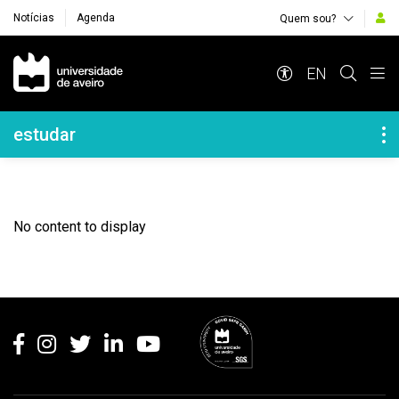
Notícias
Agenda
Quem sou?
Navegação Principal
EN
Navegação Lateral
estudar
No content to display
Rodapé