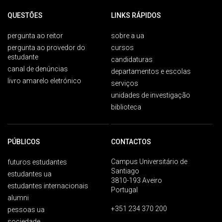
QUESTÕES
LINKS RÁPIDOS
pergunta ao reitor
sobre a ua
pergunta ao provedor do
cursos
estudante
candidaturas
canal de denúncias
departamentos e escolas
livro amarelo eletrónico
serviços
unidades de investigação
biblioteca
PÚBLICOS
CONTACTOS
Campus Universitário de
futuros estudantes
Santiago
estudantes ua
3810-193 Aveiro
estudantes internacionais
Portugal
alumni
+351 234 370 200
pessoas ua
sociedade