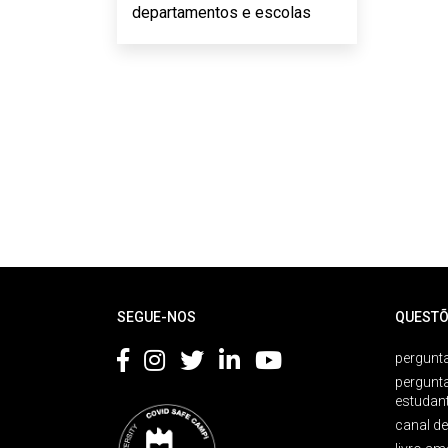
departamentos e escolas
Rodapé
SEGUE-NOS
QUESTÕ
pergunta
pergunt
estudan
canal d