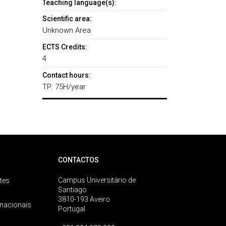
Teaching language(s):
Scientific area:
Unknown Area
ECTS Credits:
4
Contact hours:
TP: 75H/year
CONTACTOS
Campus Universitário de
tes
Santiago
3810-193 Aveiro
rnacionais
Portugal