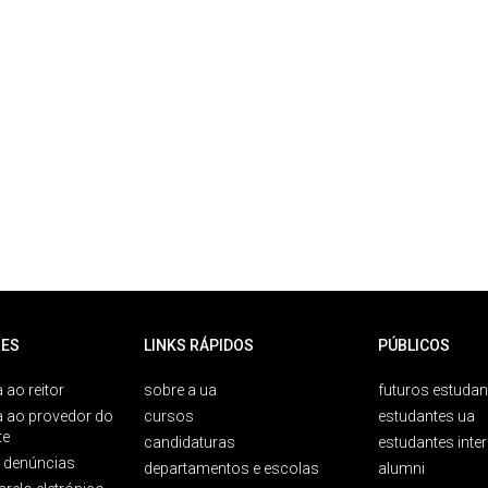
ES
LINKS RÁPIDOS
PÚBLICOS
 ao reitor
sobre a ua
futuros estudan
a ao provedor do
cursos
estudantes ua
te
candidaturas
estudantes inte
e denúncias
departamentos e escolas
alumni