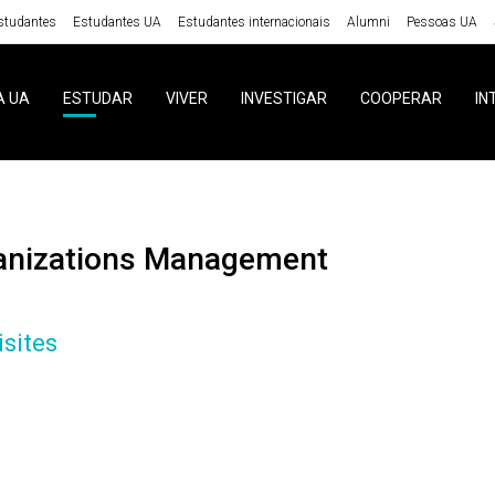
studantes
Estudantes UA
Estudantes internacionais
Alumni
Pessoas UA
A UA
ESTUDAR
VIVER
INVESTIGAR
COOPERAR
IN
ganizations Management
sites