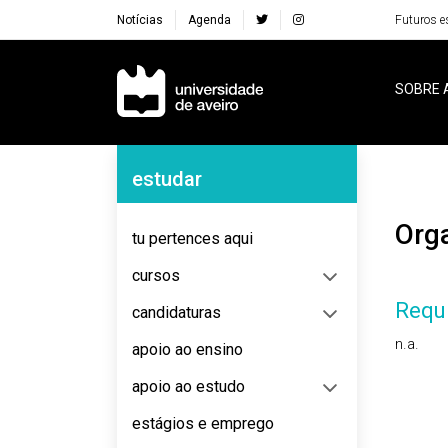
Notícias
Agenda
Futuros e
Navegação Principal
SOBRE 
Navegação Lateral
estudar
Or
tu pertences aqui
cursos
Requi
candidaturas
n.a.
apoio ao ensino
apoio ao estudo
estágios e emprego