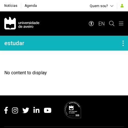
Notícias
Agenda
Quem sou?
Navegação Principal
EN
Navegação Lateral
estudar
No content to display
Rodapé