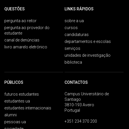
QUESTÕES
LINKS RÁPIDOS
pergunta ao reitor
sobre a ua
pergunta ao provedor do
cursos
estudante
candidaturas
canal de denúncias
departamentos e escolas
livro amarelo eletrónico
serviços
unidades de investigação
biblioteca
PÚBLICOS
CONTACTOS
Campus Universitário de
futuros estudantes
Santiago
estudantes ua
3810-193 Aveiro
estudantes internacionais
Portugal
alumni
+351 234 370 200
pessoas ua
sociedade