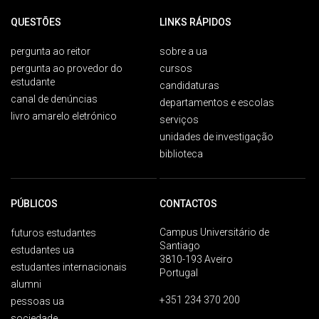
QUESTÕES
LINKS RÁPIDOS
pergunta ao reitor
sobre a ua
pergunta ao provedor do
cursos
estudante
candidaturas
canal de denúncias
departamentos e escolas
livro amarelo eletrónico
serviços
unidades de investigação
biblioteca
PÚBLICOS
CONTACTOS
Campus Universitário de
futuros estudantes
Santiago
estudantes ua
3810-193 Aveiro
estudantes internacionais
Portugal
alumni
+351 234 370 200
pessoas ua
sociedade