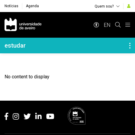
Notícias
Agenda
Quem sou?
Navegação Principal
EN
Navegação Lateral
estudar
No content to display
Rodapé