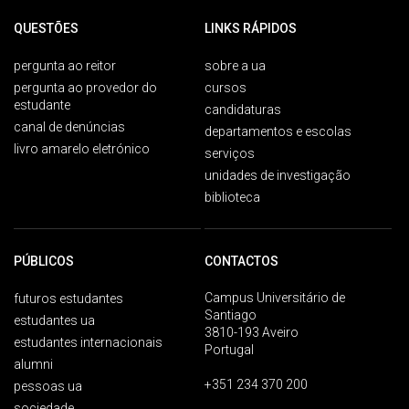
QUESTÕES
LINKS RÁPIDOS
pergunta ao reitor
sobre a ua
pergunta ao provedor do
cursos
estudante
candidaturas
canal de denúncias
departamentos e escolas
livro amarelo eletrónico
serviços
unidades de investigação
biblioteca
PÚBLICOS
CONTACTOS
Campus Universitário de
futuros estudantes
Santiago
estudantes ua
3810-193 Aveiro
estudantes internacionais
Portugal
alumni
+351 234 370 200
pessoas ua
sociedade