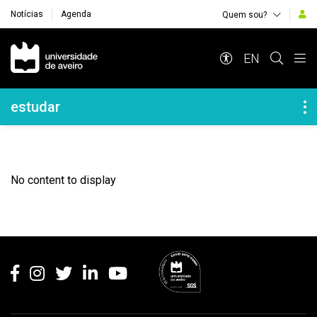
Notícias
Agenda
Quem sou?
Navegação Principal
EN
Navegação Lateral
estudar
No content to display
Rodapé