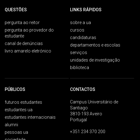
QUESTÕES
LINKS RÁPIDOS
pergunta ao reitor
sobre a ua
pergunta ao provedor do
cursos
estudante
candidaturas
canal de denúncias
departamentos e escolas
livro amarelo eletrónico
serviços
unidades de investigação
biblioteca
PÚBLICOS
CONTACTOS
Campus Universitário de
futuros estudantes
Santiago
estudantes ua
3810-193 Aveiro
estudantes internacionais
Portugal
alumni
+351 234 370 200
pessoas ua
sociedade