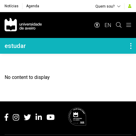
Notícias
Agenda
Quem sou?
Navegação Principal
EN
Navegação Lateral
estudar
No content to display
Rodapé